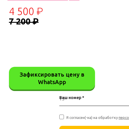
4 500 ₽
7 200 ₽
Зафиксировать цену в
WhatsApp
Ваш номер *
Я согласен(-на) на обработку
перс