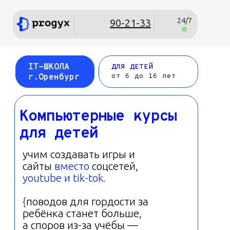
24/7
90-21-33
IT-ШКОЛА
ДЛЯ ДЕТЕЙ
от 6 до 16 лет
г.Оренб
ург
Компьютерные курсы
IT-ШКОЛА
для детей
учим создавать игры и
сайты
вместо
соцсетей,
youtube и tik-tok.
{
поводов для гордости за
ребёнка станет больше,
а споров из-за учёбы —