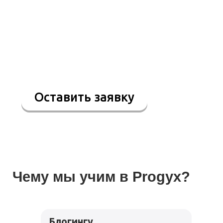
Хотите узнать
подробнее?
Менеджер Ульяна готова
рассказать Вам о школе, ценах
расписании и программах
Оставить заявку
Чему мы учим в Progyx?
Блогингу